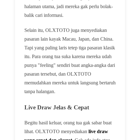
halaman utama, jadi mereka gak perlu bolak-
balik cari informasi.
Selain itu, OLXTOTO juga menyediakan
pasaran lain kayak Macau, Japan, dan China.
Tapi yang paling laris tetep tiga pasaran klasik
itu. Para orang tua suka karena mereka udah
punya "feeling" sendiri buat angka-angka dari
pasaran tersebut, dan OLXTOTO
memudahkan mereka untuk langsung bertaruh
tanpa halangan.
Live Draw Jelas & Cepat
Begitu hasil keluar, orang tua gak sabar buat
lihat. OLXTOTO menyediakan
live draw