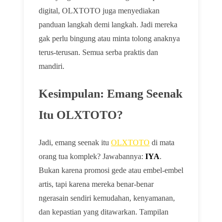
digital, OLXTOTO juga menyediakan
panduan langkah demi langkah. Jadi mereka
gak perlu bingung atau minta tolong anaknya
terus-terusan. Semua serba praktis dan
mandiri.
Kesimpulan: Emang Seenak
Itu OLXTOTO?
Jadi, emang seenak itu
OLXTOTO
di mata
orang tua komplek? Jawabannya:
IYA
.
Bukan karena promosi gede atau embel-embel
artis, tapi karena mereka benar-benar
ngerasain sendiri kemudahan, kenyamanan,
dan kepastian yang ditawarkan. Tampilan