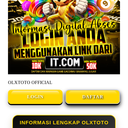
OLXTOTO OFFICIAL
LOGIN
DAFTAR
INFORMASI LENGKAP OLXTOTO