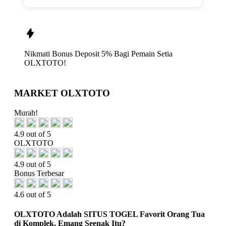
Nikmati
Bonus Deposit 5%
Bagi Pemain Setia
OLXTOTO!
MARKET OLXTOTO
Murah!
4.9 out of 5
OLXTOTO
4.9 out of 5
Bonus Terbesar
4.6 out of 5
OLXTOTO Adalah SITUS TOGEL Favorit Orang Tua
di Komplek, Emang Seenak Itu?