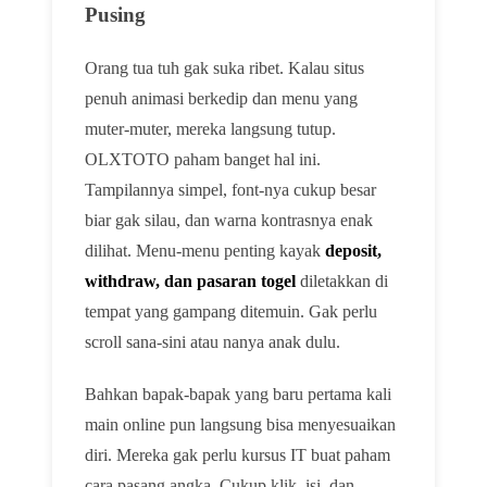
Pusing
Orang tua tuh gak suka ribet. Kalau situs
penuh animasi berkedip dan menu yang
muter-muter, mereka langsung tutup.
OLXTOTO paham banget hal ini.
Tampilannya simpel, font-nya cukup besar
biar gak silau, dan warna kontrasnya enak
dilihat. Menu-menu penting kayak
deposit,
withdraw, dan pasaran togel
diletakkan di
tempat yang gampang ditemuin. Gak perlu
scroll sana-sini atau nanya anak dulu.
Bahkan bapak-bapak yang baru pertama kali
main online pun langsung bisa menyesuaikan
diri. Mereka gak perlu kursus IT buat paham
cara pasang angka. Cukup klik, isi, dan