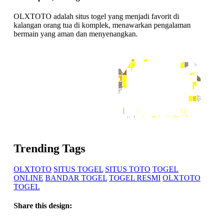
OLXTOTO adalah situs togel yang menjadi favorit di
kalangan orang tua di komplek, menawarkan pengalaman
bermain yang aman dan menyenangkan.
Trending Tags
OLXTOTO
SITUS TOGEL
SITUS TOTO
TOGEL
ONLINE
BANDAR TOGEL
TOGEL RESMI
OLXTOTO
TOGEL
Share this design: