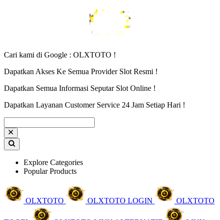
Cari kami di Google : OLXTOTO !
Dapatkan Akses Ke Semua Provider Slot Resmi !
Dapatkan Semua Informasi Seputar Slot Online !
Dapatkan Layanan Customer Service 24 Jam Setiap Hari !
Explore Categories
Popular Products
OLXTOTO
OLXTOTO LOGIN
OLXTOTO