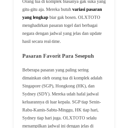
Orang tua di komplek biasanya gak suka yang
gitu-gitu aja. Mereka butuh
variasi pasaran
yang lengkap
biar gak bosen. OLXTOTO
menghadirkan pasaran togel dari berbagai
negara dengan jadwal yang jelas dan update
hasil secara real-time.
Pasaran Favorit Para Sesepuh
Beberapa pasaran yang paling sering
dimainkan oleh orang tua di komplek adalah
Singapore (SGP), Hongkong (HK), dan
Sydney (SDY). Mereka udah hafal jadwal
keluarannya di luar kepala. SGP tiap Senin-
Rabu-Kamis-Sabtu-Minggu, HK tiap hari,
Sydney tiap hari juga. OLXTOTO selalu
menampilkan jadwal ini dengan jelas di