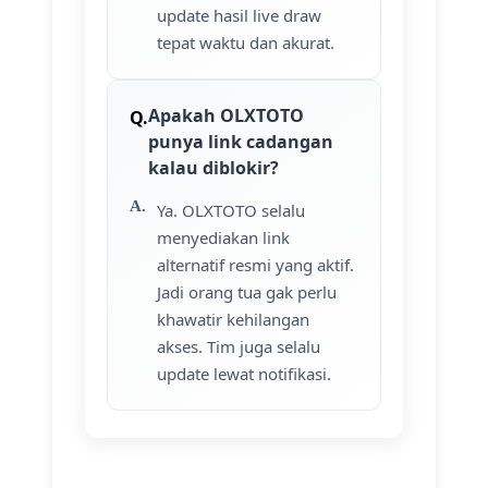
update hasil live draw
tepat waktu dan akurat.
Apakah OLXTOTO
punya link cadangan
kalau diblokir?
Ya. OLXTOTO selalu
menyediakan link
alternatif resmi yang aktif.
Jadi orang tua gak perlu
khawatir kehilangan
akses. Tim juga selalu
update lewat notifikasi.