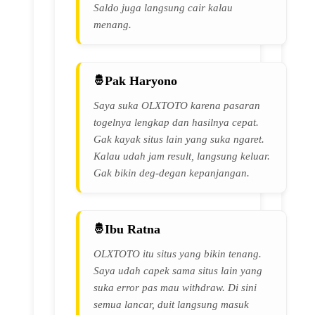
Saldo juga langsung cair kalau
menang.
Pak Haryono
Saya suka OLXTOTO karena pasaran
togelnya lengkap dan hasilnya cepat.
Gak kayak situs lain yang suka ngaret.
Kalau udah jam result, langsung keluar.
Gak bikin deg-degan kepanjangan.
Ibu Ratna
OLXTOTO itu situs yang bikin tenang.
Saya udah capek sama situs lain yang
suka error pas mau withdraw. Di sini
semua lancar, duit langsung masuk