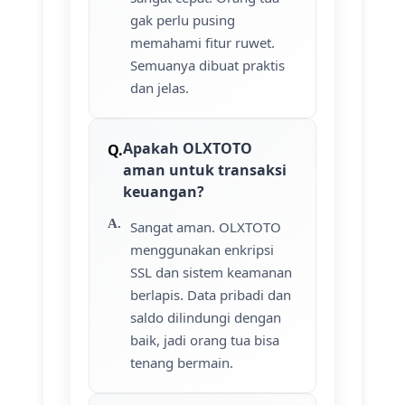
gak perlu pusing
memahami fitur ruwet.
Semuanya dibuat praktis
dan jelas.
Apakah OLXTOTO
aman untuk transaksi
keuangan?
Sangat aman. OLXTOTO
menggunakan enkripsi
SSL dan sistem keamanan
berlapis. Data pribadi dan
saldo dilindungi dengan
baik, jadi orang tua bisa
tenang bermain.