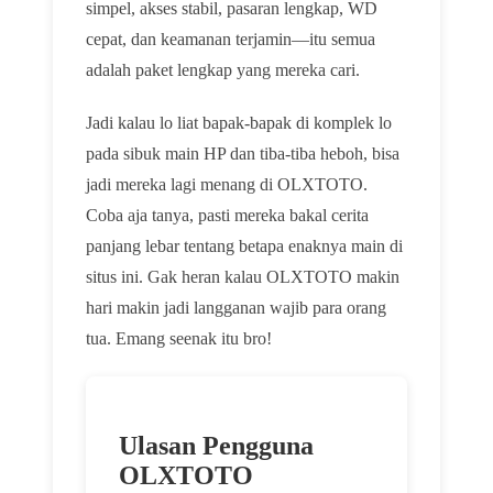
simpel, akses stabil, pasaran lengkap, WD
cepat, dan keamanan terjamin—itu semua
adalah paket lengkap yang mereka cari.
Jadi kalau lo liat bapak-bapak di komplek lo
pada sibuk main HP dan tiba-tiba heboh, bisa
jadi mereka lagi menang di OLXTOTO.
Coba aja tanya, pasti mereka bakal cerita
panjang lebar tentang betapa enaknya main di
situs ini. Gak heran kalau OLXTOTO makin
hari makin jadi langganan wajib para orang
tua. Emang seenak itu bro!
Ulasan Pengguna
OLXTOTO