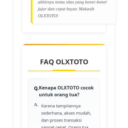
akhirnya nemu situs yang bener-bener
jujur dan cepat bayar. Makasih
OLXTOTO!
FAQ OLXTOTO
Kenapa OLXTOTO cocok
untuk orang tua?
Karena tampilannya
sederhana, akses mudah,
dan proses transaksi
sangat cepat. Orang tua