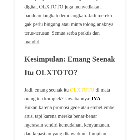
digital, OLXTOTO juga menyediakan
panduan langkah demi langkah. Jadi mereka
gak perlu bingung atau minta tolong anaknya
terus-terusan. Semua serba praktis dan
mandiri.
Kesimpulan: Emang Seenak
Itu OLXTOTO?
Jadi, emang seenak itu
OLXTOTO
di mata
orang tua komplek? Jawabannya:
IYA
.
Bukan karena promosi gede atau embel-embel
artis, tapi karena mereka benar-benar
ngerasain sendiri kemudahan, kenyamanan,
dan kepastian yang ditawarkan. Tampilan