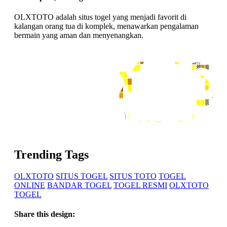
OLXTOTO adalah situs togel yang menjadi favorit di
kalangan orang tua di komplek, menawarkan pengalaman
bermain yang aman dan menyenangkan.
Trending Tags
OLXTOTO
SITUS TOGEL
SITUS TOTO
TOGEL
ONLINE
BANDAR TOGEL
TOGEL RESMI
OLXTOTO
TOGEL
Share this design: