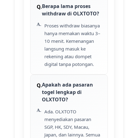
Berapa lama proses
withdraw di OLXTOTO?
Proses withdraw biasanya
hanya memakan waktu 3–
10 menit. Kemenangan
langsung masuk ke
rekening atau dompet
digital tanpa potongan.
Apakah ada pasaran
togel lengkap di
OLXTOTO?
Ada. OLXTOTO
menyediakan pasaran
SGP, HK, SDY, Macau,
Japan, dan lainnya. Semua