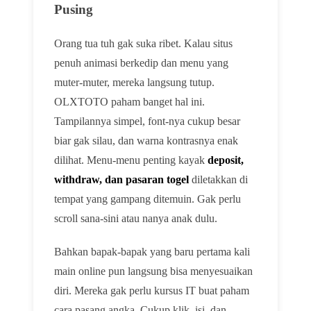
Pusing
Orang tua tuh gak suka ribet. Kalau situs
penuh animasi berkedip dan menu yang
muter-muter, mereka langsung tutup.
OLXTOTO paham banget hal ini.
Tampilannya simpel, font-nya cukup besar
biar gak silau, dan warna kontrasnya enak
dilihat. Menu-menu penting kayak
deposit,
withdraw, dan pasaran togel
diletakkan di
tempat yang gampang ditemuin. Gak perlu
scroll sana-sini atau nanya anak dulu.
Bahkan bapak-bapak yang baru pertama kali
main online pun langsung bisa menyesuaikan
diri. Mereka gak perlu kursus IT buat paham
cara pasang angka. Cukup klik, isi, dan