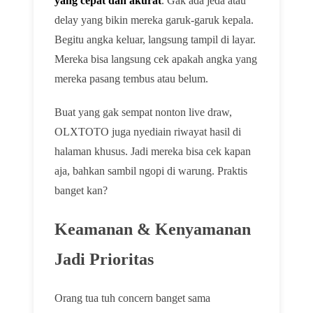
yang cepat dan akurat
. Gak ada jeda atau
delay yang bikin mereka garuk-garuk kepala.
Begitu angka keluar, langsung tampil di layar.
Mereka bisa langsung cek apakah angka yang
mereka pasang tembus atau belum.
Buat yang gak sempat nonton live draw,
OLXTOTO juga nyediain riwayat hasil di
halaman khusus. Jadi mereka bisa cek kapan
aja, bahkan sambil ngopi di warung. Praktis
banget kan?
Keamanan & Kenyamanan
Jadi Prioritas
Orang tua tuh concern banget sama