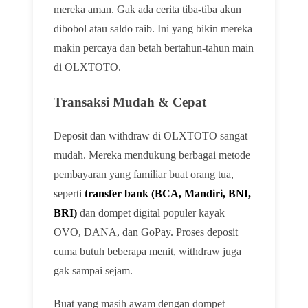
mereka aman. Gak ada cerita tiba-tiba akun
dibobol atau saldo raib. Ini yang bikin mereka
makin percaya dan betah bertahun-tahun main
di OLXTOTO.
Transaksi Mudah & Cepat
Deposit dan withdraw di OLXTOTO sangat
mudah. Mereka mendukung berbagai metode
pembayaran yang familiar buat orang tua,
seperti
transfer bank (BCA, Mandiri, BNI,
BRI)
dan dompet digital populer kayak
OVO, DANA, dan GoPay. Proses deposit
cuma butuh beberapa menit, withdraw juga
gak sampai sejam.
Buat yang masih awam dengan dompet