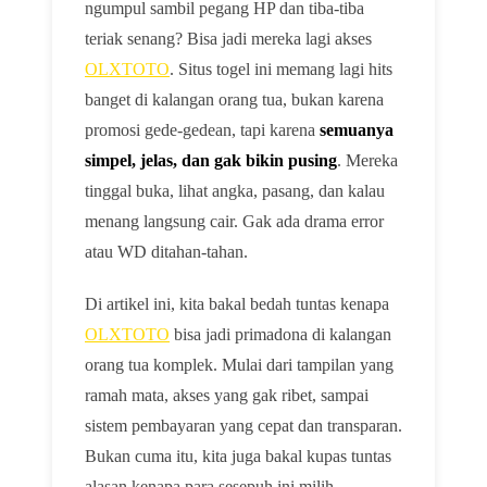
ngumpul sambil pegang HP dan tiba-tiba
teriak senang? Bisa jadi mereka lagi akses
OLXTOTO
. Situs togel ini memang lagi hits
banget di kalangan orang tua, bukan karena
promosi gede-gedean, tapi karena
semuanya
simpel, jelas, dan gak bikin pusing
. Mereka
tinggal buka, lihat angka, pasang, dan kalau
menang langsung cair. Gak ada drama error
atau WD ditahan-tahan.
Di artikel ini, kita bakal bedah tuntas kenapa
OLXTOTO
bisa jadi primadona di kalangan
orang tua komplek. Mulai dari tampilan yang
ramah mata, akses yang gak ribet, sampai
sistem pembayaran yang cepat dan transparan.
Bukan cuma itu, kita juga bakal kupas tuntas
alasan kenapa para sesepuh ini milih