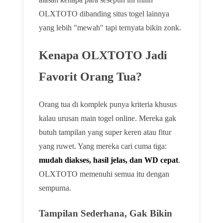
OLXTOTO dibanding situs togel lainnya
yang lebih "mewah" tapi ternyata bikin zonk.
Kenapa OLXTOTO Jadi
Favorit Orang Tua?
Orang tua di komplek punya kriteria khusus
kalau urusan main togel online. Mereka gak
butuh tampilan yang super keren atau fitur
yang ruwet. Yang mereka cari cuma tiga:
mudah diakses, hasil jelas, dan WD cepat
.
OLXTOTO memenuhi semua itu dengan
sempurna.
Tampilan Sederhana, Gak Bikin