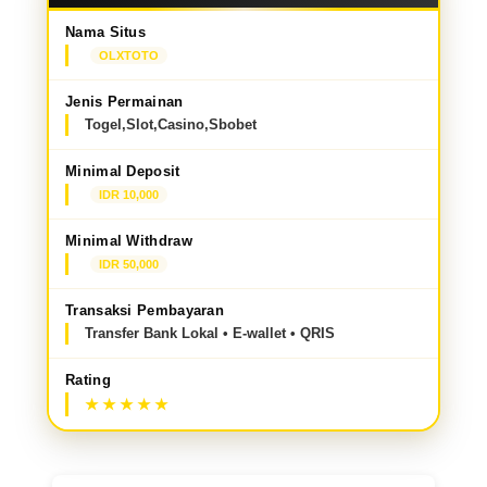
Nama Situs
OLXTOTO
Jenis Permainan
Togel,Slot,Casino,Sbobet
Minimal Deposit
IDR 10,000
Minimal Withdraw
IDR 50,000
Transaksi Pembayaran
Transfer Bank Lokal • E-wallet • QRIS
Rating