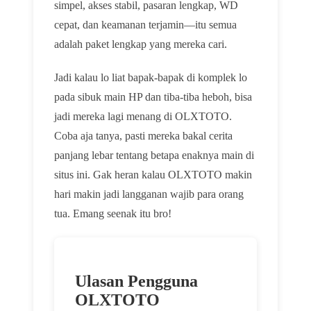
simpel, akses stabil, pasaran lengkap, WD
cepat, dan keamanan terjamin—itu semua
adalah paket lengkap yang mereka cari.
Jadi kalau lo liat bapak-bapak di komplek lo
pada sibuk main HP dan tiba-tiba heboh, bisa
jadi mereka lagi menang di OLXTOTO.
Coba aja tanya, pasti mereka bakal cerita
panjang lebar tentang betapa enaknya main di
situs ini. Gak heran kalau OLXTOTO makin
hari makin jadi langganan wajib para orang
tua. Emang seenak itu bro!
Ulasan Pengguna
OLXTOTO