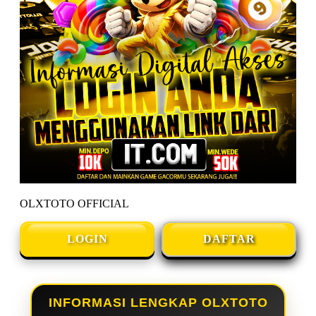
OLXTOTO OFFICIAL
LOGIN
DAFTAR
INFORMASI LENGKAP OLXTOTO