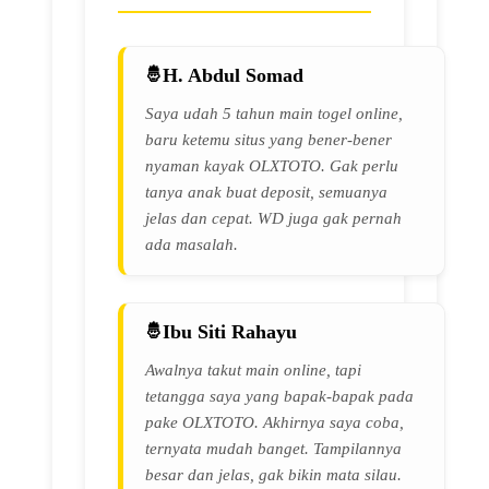
H. Abdul Somad
Saya udah 5 tahun main togel online,
baru ketemu situs yang bener-bener
nyaman kayak OLXTOTO. Gak perlu
tanya anak buat deposit, semuanya
jelas dan cepat. WD juga gak pernah
ada masalah.
Ibu Siti Rahayu
Awalnya takut main online, tapi
tetangga saya yang bapak-bapak pada
pake OLXTOTO. Akhirnya saya coba,
ternyata mudah banget. Tampilannya
besar dan jelas, gak bikin mata silau.