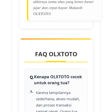
akhirnya nemu situs yang bener-bener
jujur dan cepat bayar. Makasih
OLXTOTO!
FAQ OLXTOTO
Kenapa OLXTOTO cocok
untuk orang tua?
Karena tampilannya
sederhana, akses mudah,
dan proses transaksi
sangat cepat. Orang tua