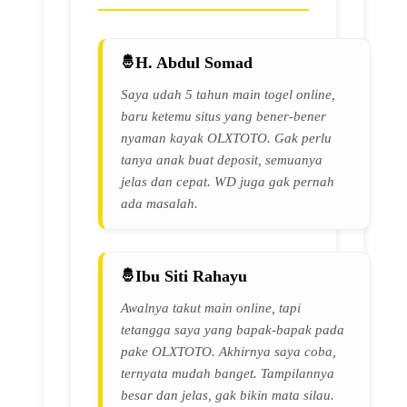
H. Abdul Somad
Saya udah 5 tahun main togel online,
baru ketemu situs yang bener-bener
nyaman kayak OLXTOTO. Gak perlu
tanya anak buat deposit, semuanya
jelas dan cepat. WD juga gak pernah
ada masalah.
Ibu Siti Rahayu
Awalnya takut main online, tapi
tetangga saya yang bapak-bapak pada
pake OLXTOTO. Akhirnya saya coba,
ternyata mudah banget. Tampilannya
besar dan jelas, gak bikin mata silau.