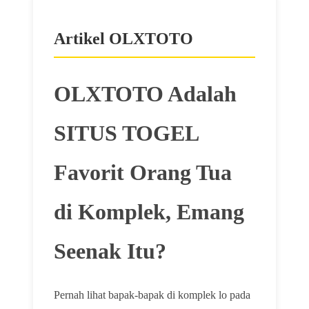
Artikel OLXTOTO
OLXTOTO Adalah
SITUS TOGEL
Favorit Orang Tua
di Komplek, Emang
Seenak Itu?
Pernah lihat bapak-bapak di komplek lo pada