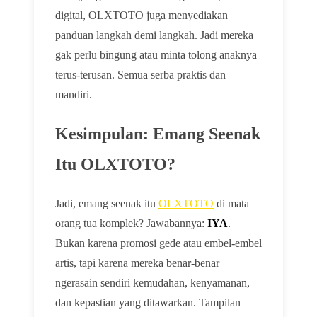
digital, OLXTOTO juga menyediakan
panduan langkah demi langkah. Jadi mereka
gak perlu bingung atau minta tolong anaknya
terus-terusan. Semua serba praktis dan
mandiri.
Kesimpulan: Emang Seenak
Itu OLXTOTO?
Jadi, emang seenak itu
OLXTOTO
di mata
orang tua komplek? Jawabannya:
IYA
.
Bukan karena promosi gede atau embel-embel
artis, tapi karena mereka benar-benar
ngerasain sendiri kemudahan, kenyamanan,
dan kepastian yang ditawarkan. Tampilan