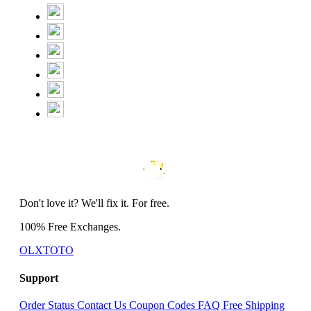
Don't love it? We'll fix it. For free.
100% Free Exchanges.
OLXTOTO
Support
Order Status
Contact Us
Coupon Codes
FAQ
Free Shipping