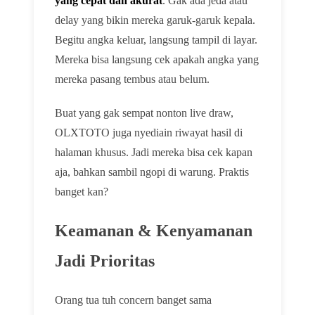
yang cepat dan akurat
. Gak ada jeda atau
delay yang bikin mereka garuk-garuk kepala.
Begitu angka keluar, langsung tampil di layar.
Mereka bisa langsung cek apakah angka yang
mereka pasang tembus atau belum.
Buat yang gak sempat nonton live draw,
OLXTOTO juga nyediain riwayat hasil di
halaman khusus. Jadi mereka bisa cek kapan
aja, bahkan sambil ngopi di warung. Praktis
banget kan?
Keamanan & Kenyamanan
Jadi Prioritas
Orang tua tuh concern banget sama