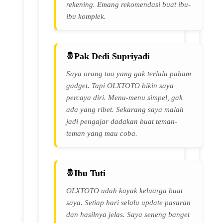
rekening. Emang rekomendasi buat ibu-
ibu komplek.
Pak Dedi Supriyadi
Saya orang tua yang gak terlalu paham
gadget. Tapi OLXTOTO bikin saya
percaya diri. Menu-menu simpel, gak
ada yang ribet. Sekarang saya malah
jadi pengajar dadakan buat teman-
teman yang mau coba.
Ibu Tuti
OLXTOTO udah kayak keluarga buat
saya. Setiap hari selalu update pasaran
dan hasilnya jelas. Saya seneng banget